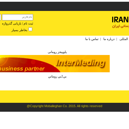
ثبت نام
|
بازیابی گذرواژه
بخاطر بسپار
 المللی
|
درباره ما
|
تماس با ما
يلوپيجز رومانی
بي2بي روماني
@Copyright Moballeghan Co. 2015. All rights reserved