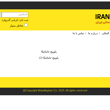
ثبت نام
|
بازیابی گذرواژه
بخاطر بسپار
 المللی
|
درباره ما
|
تماس با ما
يلوپيج جامائيكا
يلوپيج جامائيكا (2)
@Copyright Moballeghan Co. 2015. All rights reserved