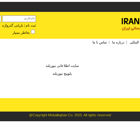
ثبت نام
|
بازیابی گذرواژه
بخاطر بسپار
 المللی
|
درباره ما
|
تماس با ما
سايت اطلاعاتی نيوزيلند
يلوپيج نيوزيلند
@Copyright Moballeghan Co. 2015. All rights reserved