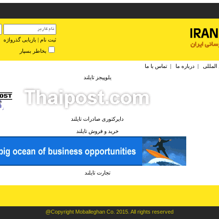
ثبت نام
|
بازیابی گذرواژه
بخاطر بسپار
 المللی
|
درباره ما
|
تماس با ما
يلوپيجز تايلند
دايرکتوری صادرات تايلند
خريد و فروش تايلند
تجارت تايلند
@Copyright Moballeghan Co. 2015. All rights reserved